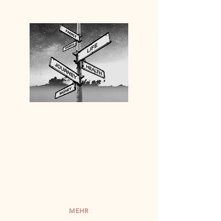
SELF COACHING
Mit unseren Self-Coachings kannst Du
Zeit und Ort unabhängig, die für Dich
wichtigen Themen bearbeiten. Der
Vereinbarkeits-Kompass
kann Dich mit
einer persönliche Empfehlung bei der
Wahl des richtigen Programms
unterstützen.
MEHR