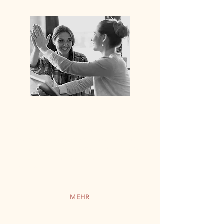
PERSÖNLICHES COACHING
Im 1:1 Coaching gehen wir gezielt auf
Deine Themen ein und unterstützen
Dich dabei Deinen ganz persönlichen
Weg zu finden und Dein Ziel zu
erreichen.
MEHR