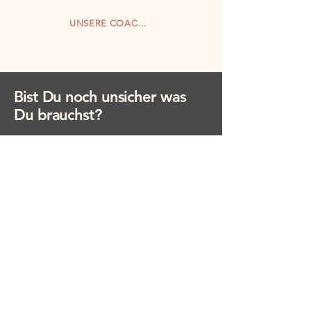
UNSERE COACHES
Bist Du noch unsicher was
Du brauchst?
Lass uns das für Dich passende
Angebot zusammenstellen.
Wir
freuen uns auf Dich!
Persönliches Gespräch buchen
Mit dem Angebot auf
Mom2MomBusiness
unterstützen wir
Dich, Deine Ziele als berufstätige