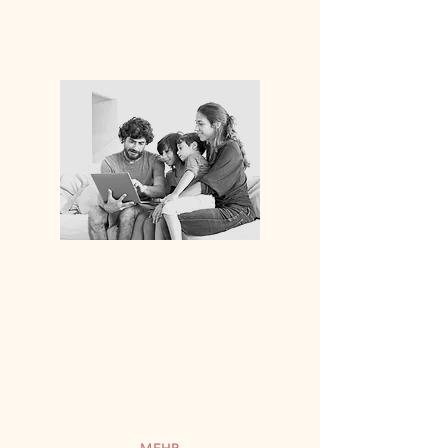
ELTERN-LEBENSPHASEN-
COACHING
Individuelle Begleitung für Eltern in
den wichtigsten Lebensphasen –
praxisnah, persönlich und
alltagsorientiert.