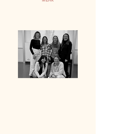
MEHR
UNSERE COACHES
Unsere Mom2MomBusiness-Coaches
begleiten Mütter professionell bei
Neuorientierung, Karrierefragen und
Vereinbarkeit – klar, empathisch und
lösungsorientiert. Gemeinsam finden
wir Wege, die zu dir und deinem
Familienalltag passen.