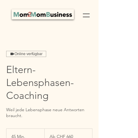
Online verfügbar
Eltern-
Lebensphasen-
Coaching
Weil jede Lebensphase neue Antworten
braucht.
Ab
660
45 Min.
4
Ab CHF 660
Schweizer