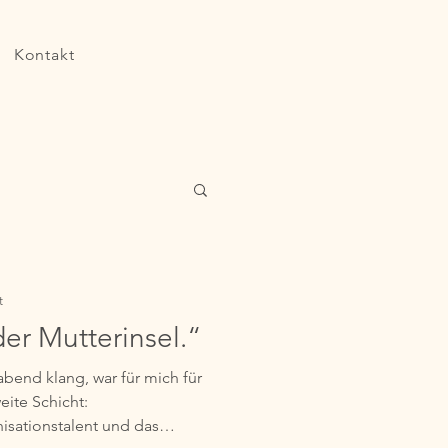
Kontakt
t
der Mutterinsel.“
abend klang, war für mich für
weite Schicht:
sationstalent und das