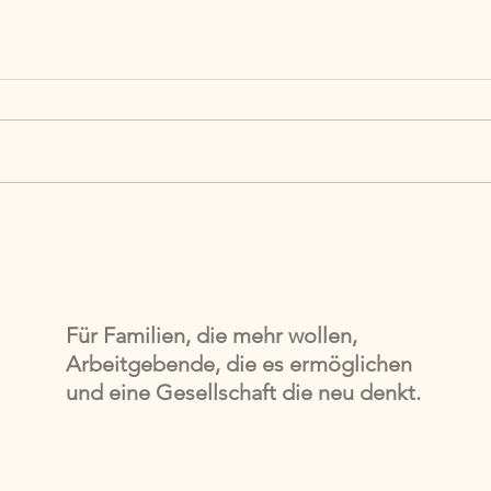
Blog Serie: #13 Vereinbarkeit
Blog 
neu gedacht - Warum wir
neu 
Arbeit neu denken müssen
Vere
gesel
Für Familien, die mehr wollen,
Arbeitgebende, die es ermöglichen
und eine Gesellschaft die neu denkt.