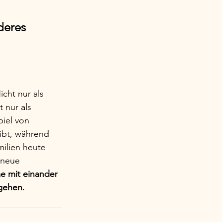
deres 
icht nur als 
 nur als 
piel von 
ibt, während 
ilien heute 
 neue 
me mit einander 
 gehen.