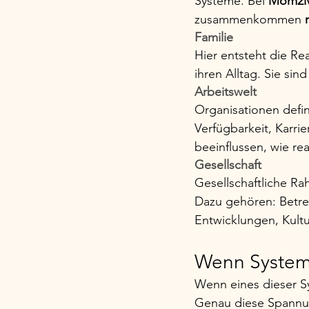
Systeme. Bei 
Mom2M
zusammenkommen 
Familie
Hier entsteht die Rea
ihren Alltag. Sie si
Arbeitswelt
Organisationen defi
Verfügbarkeit, Karri
beeinflussen, wie real
Gesellschaft
Gesellschaftliche R
Dazu gehören: Betre
Entwicklungen, Kultu
Wenn System
Wenn eines dieser Sy
Genau diese Spannung