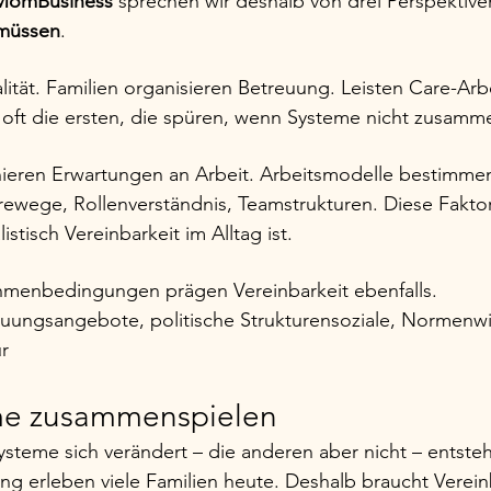
omBusiness
 sprechen wir deshalb von drei Perspektiven
müssen
.
lität. Familien organisieren Betreuung. Leisten Care-Arbe
nd oft die ersten, die spüren, wenn Systeme nicht zusam
nieren Erwartungen an Arbeit. Arbeitsmodelle bestimmen
erewege, Rollenverständnis, Teamstrukturen. Diese Fakto
istisch Vereinbarkeit im Alltag ist.
ahmenbedingungen prägen Vereinbarkeit ebenfalls.
uungsangebote, politische Strukturensoziale, Normenwir
r
e zusammenspielen
steme sich verändert – die anderen aber nicht – entste
 erleben viele Familien heute. Deshalb braucht Vereinb