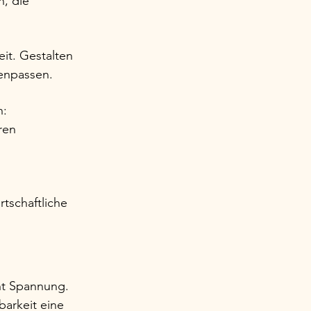
, die 
it. Gestalten 
menpassen.
: 
ren 
tschaftliche 
ht Spannung. 
arkeit eine 