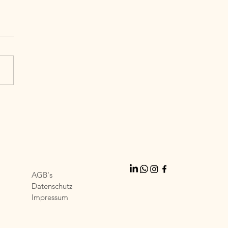
Serie: #12 Vereinbarkeit
gedacht - Warum
inbarkeit eine
lschaftliche Aufgabe ist
AGB's
Datenschutz
Impressum