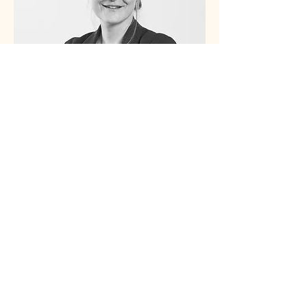
Linda Bourke
Online-Beratung rund um den Beruf
Stehst du vor einer beruflichen
Herausforderung und suchst nach
Klarheit und Orientierung? Ich
begleite dich gerne durch diesen
Prozess. In meiner individuellen
Online-Beratung unterstütze ich dich
dabei, deine beruflichen Fragen und
Unsicherheiten zu klären und eine
zielführende Richtung für deine
nächsten Schritte zu finden.
Linda Bourke