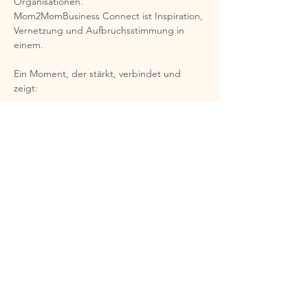
Organisationen.
Mom2MomBusiness Connect ist Inspiration, 
Vernetzung und Aufbruchsstimmung in 
einem.
Ein Moment, der stärkt, verbindet und 
zeigt:
Mehr anzeigen
Anmelden
Diese Veranstaltung teilen