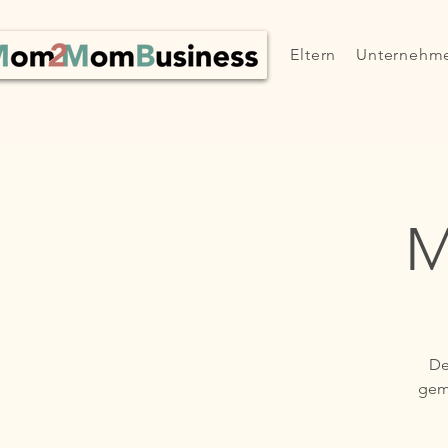
Eltern
Unternehm
M
De
gem