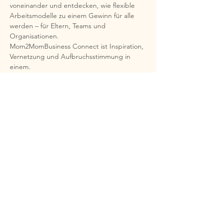
voneinander und entdecken, wie flexible 
Arbeitsmodelle zu einem Gewinn für alle 
werden – für Eltern, Teams und 
Organisationen.
Mom2MomBusiness Connect ist Inspiration, 
Vernetzung und Aufbruchsstimmung in 
einem.
Ein Moment, der stärkt, verbindet und 
zeigt:
Mehr anzeigen
Diese Veranstaltung teilen