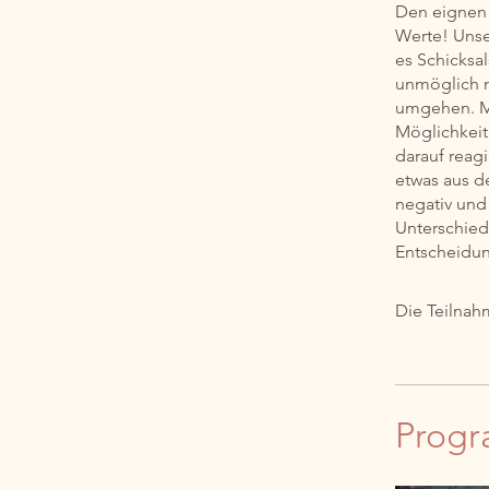
Den eignen 
Werte! Unse
es Schicksa
unmöglich m
umgehen. Mö
Möglichkeit
darauf reagi
etwas aus d
negativ und
Unterschied 
Entscheidun
Die Teilnah
Progr