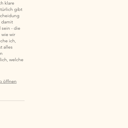
h klare
ürlich gibt
tscheidung
r damit
sein - die
 wie wir
che ich,
t alles
en
lich, welche
p öffnen