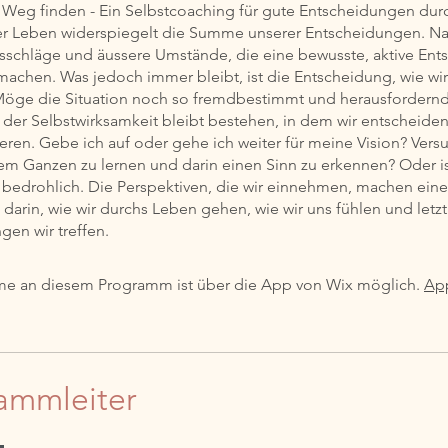
Weg finden - Ein Selbstcoaching für gute Entscheidungen durc
r Leben widerspiegelt die Summe unserer Entscheidungen. Nat
lsschläge und äussere Umstände, die eine bewusste, aktive En
achen. Was jedoch immer bleibt, ist die Entscheidung, wie wi
ge die Situation noch so fremdbestimmt und herausfordernd 
 der Selbstwirksamkeit bleibt bestehen, in dem wir entscheiden
eren. Gebe ich auf oder gehe ich weiter für meine Vision? Versu
em Ganzen zu lernen und darin einen Sinn zu erkennen? Oder is
 bedrohlich. Die Perspektiven, die wir einnehmen, machen ein
darin, wie wir durchs Leben gehen, wie wir uns fühlen und letzt
gen wir treffen.
me an diesem Programm ist über die App von Wix möglich.
Ap
ammleiter