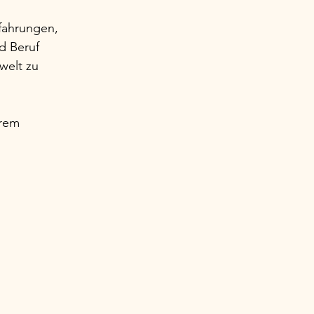
rfahrungen, 
d Beruf 
welt zu 
urem 