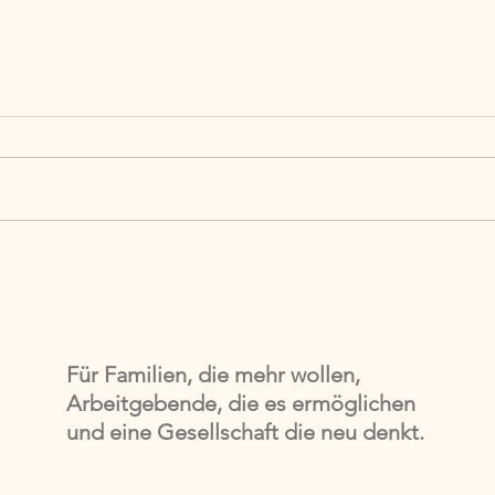
Blog Serie: #14 Vereinbarkeit
Blog 
neu gedacht - Die drei
neu 
Systeme der Vereinbarkeit
Arbe
Für Familien, die mehr wollen,
Arbeitgebende, die es ermöglichen
und eine Gesellschaft die neu denkt.