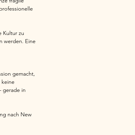
ze fragile 
rofessionelle 
 Kultur zu 
en werden. Eine 
.
ssion gemacht, 
 keine 
 gerade in 
dung nach New 