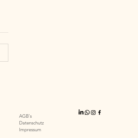
Serie: #13 Vereinbarkeit
gedacht - Warum wir
it neu denken müssen
AGB's
Datenschutz
Impressum